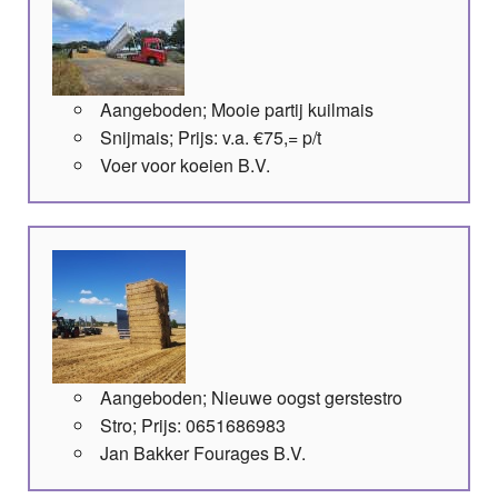
Aangeboden; Mooie partij kuilmais
Snijmais; Prijs: v.a. €75,= p/t
Voer voor koeien B.V.
Aangeboden; Nieuwe oogst gerstestro
Stro; Prijs: 0651686983
Jan Bakker Fourages B.V.