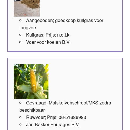
Aangeboden; goedkoop kuilgras voor
jongvee
Kuilgras; Prijs: n.o.t.k.
Voer voor koeien B.V.
Gevraagd; Maiskolvenschroot/MKS zodra
beschikbaar
Ruwvoer; Prijs: 06-51686983
Jan Bakker Fourages B.V.