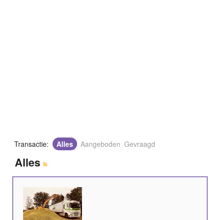
Transactie:
Alles
Aangeboden
Gevraagd
Alles