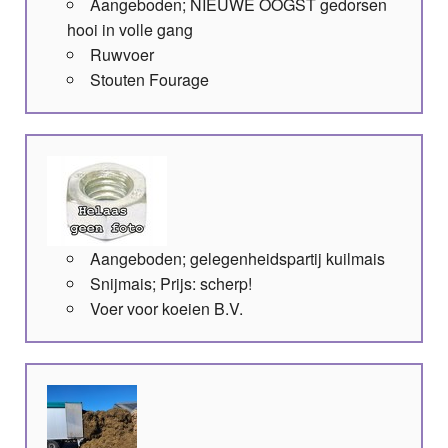
Aangeboden; NIEUWE OOGST gedorsen
hooi in volle gang
Ruwvoer
Stouten Fourage
Aangeboden; gelegenheidspartij kuilmais
Snijmais; Prijs: scherp!
Voer voor koeien B.V.