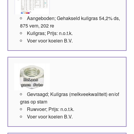
Aangeboden; Gehakseld kuilgras 54,2% ds,
875 vem, 202 re
Kuilgras; Prijs: n.o.t.k.
Voer voor koeien B.V.
Gevraagd; Kuilgras (melkveekwaliteit) en/of
gras op stam
Ruwvoer; Prijs: n.o.t.k.
Voer voor koeien B.V.