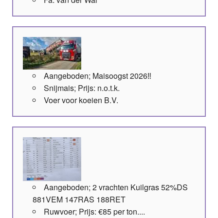
Aangeboden; Maisoogst 2026‼️
Snijmais; Prijs: n.o.t.k.
Voer voor koeien B.V.
Aangeboden; 2 vrachten Kuilgras 52%DS
881VEM 147RAS 188RET
Ruwvoer; Prijs: €85 per ton....