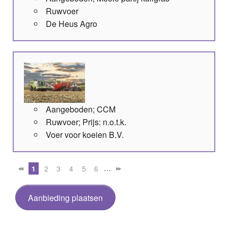
Ruwvoer
De Heus Agro
Aangeboden; CCM
Ruwvoer; Prijs: n.o.t.k.
Voer voor koeien B.V.
…
1
2
3
4
5
6
Aanbieding plaatsen