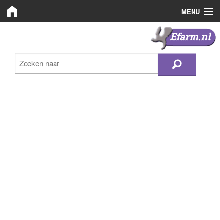
MENU
Efarm.nl
Efarm.nl
Zoeken
Bedrijven
Nieuws
Plaats advertentie
Inloggen
Registreren