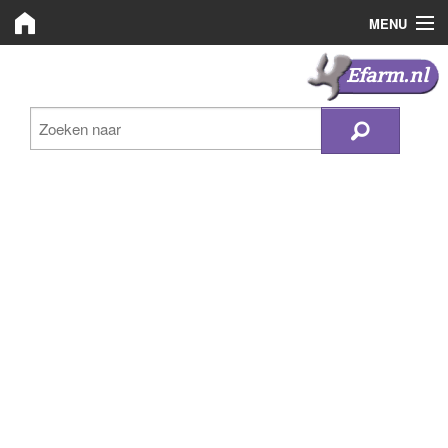
MENU
Efarm.nl
Efarm.nl
Zoeken
Bedrijven
Nieuws
Plaats advertentie
Inloggen
Registreren