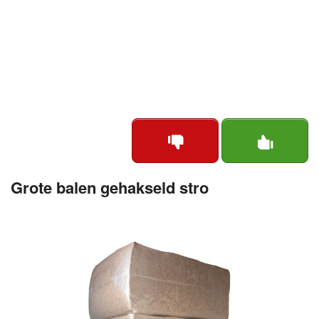
Grote balen gehakseld stro
1
of
1