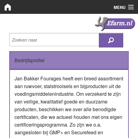
MENU
Efarm.nl
Efarm.nl
Zoeken
Bedrijven
Bedrijfsprofiel
Nieuws
Plaats advertentie
Jan Bakker Fourages heeft een breed assortiment
aan ruwvoer, stalstrooisels en bijproducten uit de
Inloggen
voedingsmiddelenindustrie. Om verzekerd te zijn
van veilige, kwalitatief goede en duurzame
Registreren
producten, beschikken we over alle benodigde
certificaten, die we actueel houden met ons eigen
certificeringsprogramma. Zo zijn we o.a.
aangesloten bij GMP+ en Securefeed en