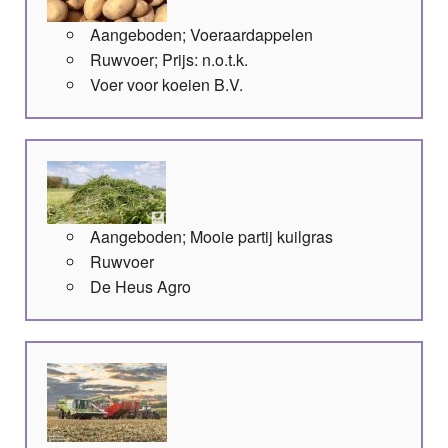
Aangeboden; Voeraardappelen
Ruwvoer; Prijs: n.o.t.k.
Voer voor koeien B.V.
Aangeboden; Mooie partij kuilgras
Ruwvoer
De Heus Agro