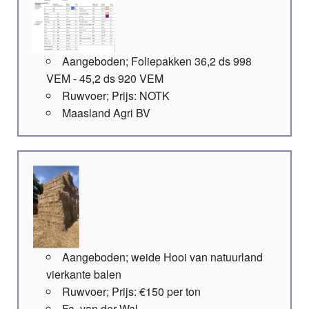
Aangeboden; Foliepakken 36,2 ds 998
VEM - 45,2 ds 920 VEM
Ruwvoer; Prijs: NOTK
Maasland Agri BV
Aangeboden; weide Hooi van natuurland
vierkante balen
Ruwvoer; Prijs: €150 per ton
Fa. van der Wal