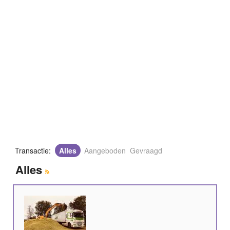
Transactie:
Alles
Aangeboden
Gevraagd
Alles