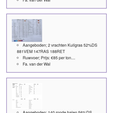
Aangeboden; 2 vrachten Kuilgras 52%DS
881VEM 147RAS 188RET
Ruwvoer; Prijs: €85 per ton....
Fa. van der Wal
Aangeboden; 140 ronde balen 56%DS