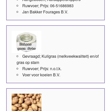
Ruwvoer; Prijs: 06-51686983
Jan Bakker Fourages B.V.
Gevraagd; Kuilgras (melkveekwaliteit) en/of
gras op stam
Ruwvoer; Prijs: n.o.t.k.
Voer voor koeien B.V.