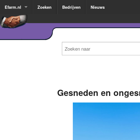
Efarm.nl
Zoeken
Bedrijven
Nieuws
Gesneden en onges
1
of
3