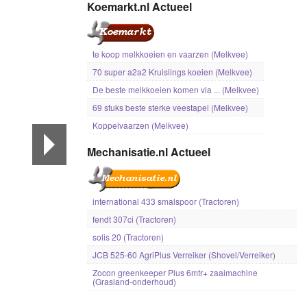
Koemarkt.nl Actueel
te koop melkkoeien en vaarzen (Melkvee)
70 super a2a2 Kruislings koeien (Melkvee)
De beste melkkoeien komen via ... (Melkvee)
69 stuks beste sterke veestapel (Melkvee)
Koppelvaarzen (Melkvee)
Mechanisatie.nl Actueel
international 433 smalspoor (Tractoren)
fendt 307ci (Tractoren)
solis 20 (Tractoren)
JCB 525-60 AgriPlus Verreiker (Shovel/Verreiker)
Zocon greenkeeper Plus 6mtr+ zaaimachine
(Grasland-onderhoud)