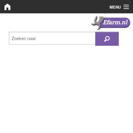
MENU
Efarm.nl
Efarm.nl
Zoeken
Bedrijven
Nieuws
Plaats advertentie
Inloggen
Registreren