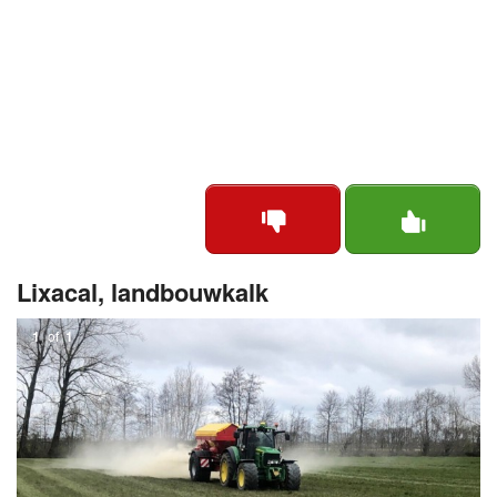
Lixacal, landbouwkalk
1
of
1