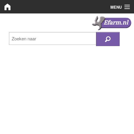
MENU
Efarm.nl
Efarm.nl
Zoeken
Bedrijven
Nieuws
Plaats advertentie
Inloggen
Registreren