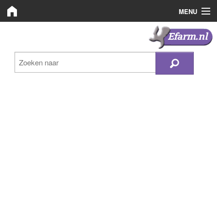
MENU
Efarm.nl
Efarm.nl
Zoeken
Bedrijven
Nieuws
Plaats advertentie
Inloggen
Registreren