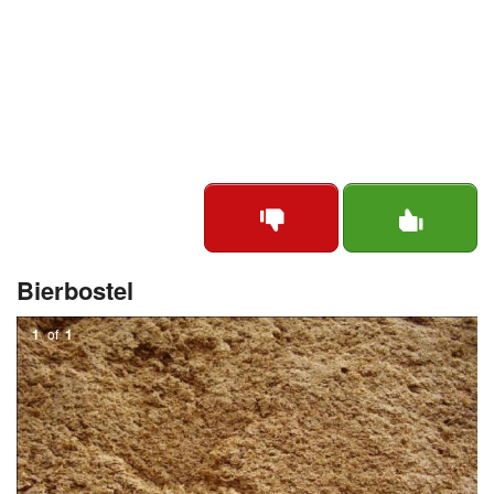
Bierbostel
1
of
1